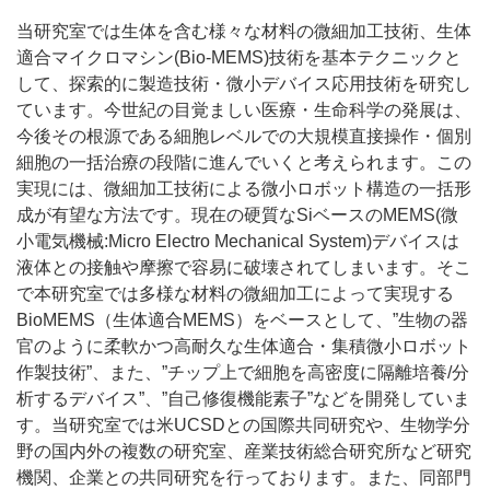
当研究室では生体を含む様々な材料の微細加工技術、生体
適合マイクロマシン(Bio-MEMS)技術を基本テクニックと
して、探索的に製造技術・微小デバイス応用技術を研究し
ています。今世紀の目覚ましい医療・生命科学の発展は、
今後その根源である細胞レベルでの大規模直接操作・個別
細胞の一括治療の段階に進んでいくと考えられます。この
実現には、微細加工技術による微小ロボット構造の一括形
成が有望な方法です。現在の硬質なSiベースのMEMS(微
小電気機械:Micro Electro Mechanical System)デバイスは
液体との接触や摩擦で容易に破壊されてしまいます。そこ
で本研究室では多様な材料の微細加工によって実現する
BioMEMS（生体適合MEMS）をベースとして、”生物の器
官のように柔軟かつ高耐久な生体適合・集積微小ロボット
作製技術”、また、”チップ上で細胞を高密度に隔離培養/分
析するデバイス”、”自己修復機能素子”などを開発していま
す。当研究室では米UCSDとの国際共同研究や、生物学分
野の国内外の複数の研究室、産業技術総合研究所など研究
機関、企業との共同研究を行っております。また、同部門